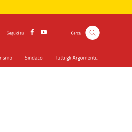
Facebook
YouTube
Seguici su
Cerca
rismo
Sindaco
Tutti gli Argomenti...