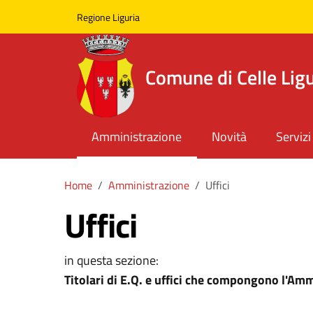
Skip to main content
Comune di Celle Ligure
Regione Liguria
Comune di Celle Lig
Amministrazione
Novità
Servizi
Home
Amministrazione
Uffici
Uffici
in questa sezione:
Titolari di E.Q. e uffici che compongono l'Am