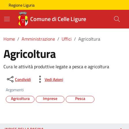
Skip to main content
Comune di Celle Ligure
Regione Liguria
Comune di Celle Ligure
Home
Amministrazione
Uffici
Agricoltura
Agricoltura
Cura le attività produttive legate a pesca e agricoltura
Condividi
Vedi Azioni
Argomenti
Agricoltura
Imprese
Pesca