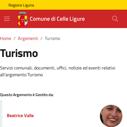
Skip to main content
Comune di Celle Ligure
Regione Liguria
Comune di Celle Ligure
Home
Argomenti
Turismo
Turismo
Dettagli della Notizia
Servizi comunali, documenti, uffici, notizie ed eventi relativi
all'argomento Turismo
Questo Argomento è Gestito da:
Beatrice Valle