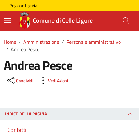
Skip to main content
Comune di Celle Ligure
Regione Liguria
Comune di Celle Ligure
Home
Amministrazione
Personale amministrativo
Andrea Pesce
Andrea Pesce
Condividi
Vedi Azioni
INDICE DELLA PAGINA
Contatti