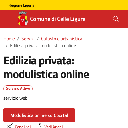
Skip to main content
Comune di Celle Ligure
Regione Liguria
Comune di Celle Ligure
Home
Servizi
Catasto e urbanistica
Edilizia privata: modulistica online
Edilizia privata:
modulistica online
Servizio Attivo
servizio web
Modulistica online su Cportal
Condividi
Vedi Azioni