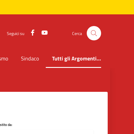
Facebook
YouTube
Seguici su
Cerca
ismo
Sindaco
Tutti gli Argomenti...
tito da: