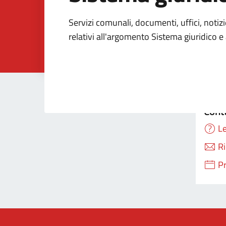
Dettagli della Noti
Servizi comunali, documenti, uffici, notiz
relativi all'argomento Sistema giuridico e 
Cont
Le
Ri
P