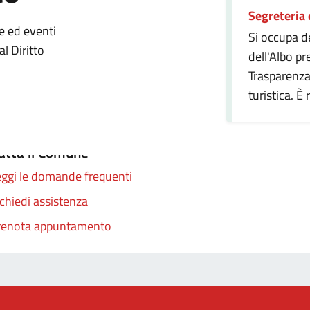
Segreteria
zia
ie ed eventi
Si occupa de
al Diritto
dell'Albo pr
Trasparenza
turistica. È
atta il Comune
ggi le domande frequenti
chiedi assistenza
renota appuntamento