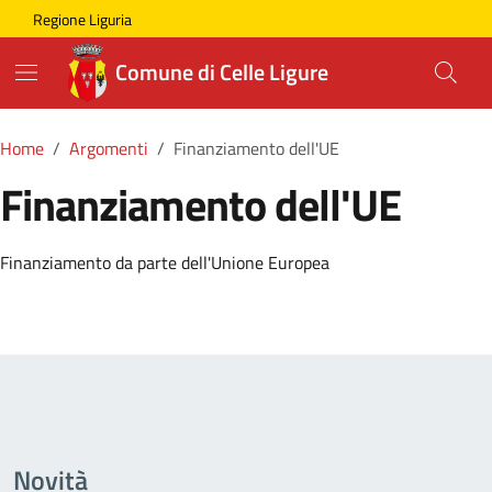
Skip to main content
Comune di Celle Ligure
Regione Liguria
Comune di Celle Ligure
Home
Argomenti
Finanziamento dell'UE
Finanziamento dell'UE
Dettagli della Notizia
Finanziamento da parte dell'Unione Europea
Novità