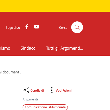
Facebook
YouTube
Seguici su
Cerca
rismo
Sindaco
Tutti gli Argomenti...
 ai documenti,
Condividi
Vedi Azioni
Argomenti
Comunicazione istituzionale