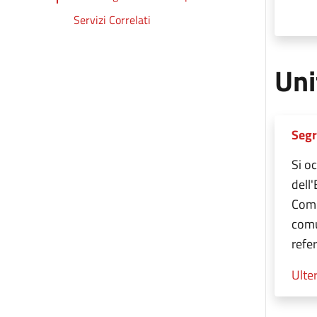
Servizi Correlati
Uni
Segr
Si oc
dell'
Comu
comu
refe
Ulter