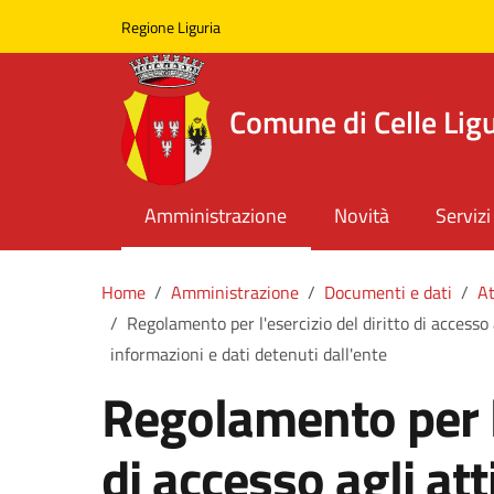
Skip to main content
Comune di Celle Ligure
Regione Liguria
Comune di Celle Lig
Amministrazione
Novità
Servizi
Home
Amministrazione
Documenti e dati
At
Regolamento per l'esercizio del diritto di accesso 
informazioni e dati detenuti dall'ente
Regolamento per l'
di accesso agli at