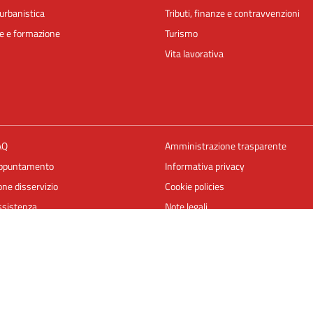
urbanistica
Tributi, finanze e contravvenzioni
e e formazione
Turismo
Vita lavorativa
AQ
Amministrazione trasparente
appuntamento
Informativa privacy
ne disservizio
Cookie policies
ssistenza
Note legali
Dichiarazione di accessibilità