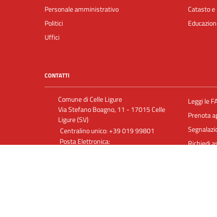
Personale amministrativo
Catasto e 
Politici
Educazion
Uffici
CONTATTI
Comune di Celle Ligure
Leggi le F
Via Stefano Boagno, 11 - 17015 Celle
Prenota 
Ligure (SV)
Segnalazio
Centralino unico: +39 019 99801
Posta Elettronica:
Richiedi a
info@comune.celle.sv.it
Posta Elettronica Certificata:
comunecelle@postecert.it
P. IVA 00333440097
C.F. 00222000093