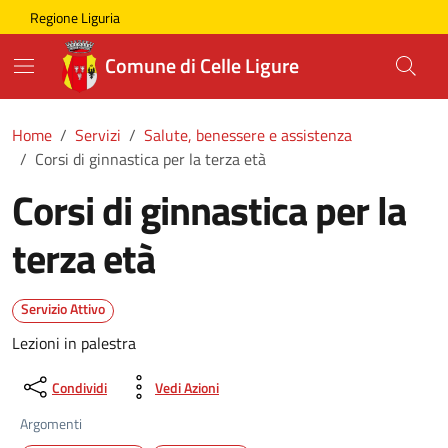
Skip to main content
Comune di Celle Ligure
Regione Liguria
Comune di Celle Ligure
Home
Servizi
Salute, benessere e assistenza
Corsi di ginnastica per la terza età
Corsi di ginnastica per la
terza età
Servizio Attivo
Lezioni in palestra
Condividi
Vedi Azioni
Argomenti