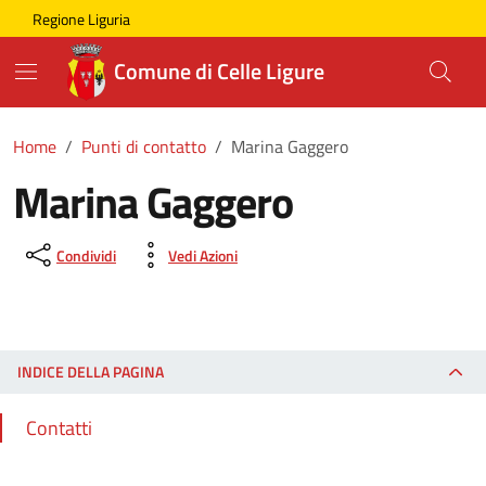
Skip to main content
Comune di Celle Ligure
Regione Liguria
Comune di Celle Ligure
Home
Punti di contatto
Marina Gaggero
Marina Gaggero
Condividi
Vedi Azioni
INDICE DELLA PAGINA
Contatti