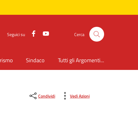
Facebook
YouTube
Seguici su
Cerca
rismo
Sindaco
Tutti gli Argomenti...
Condividi
Vedi Azioni