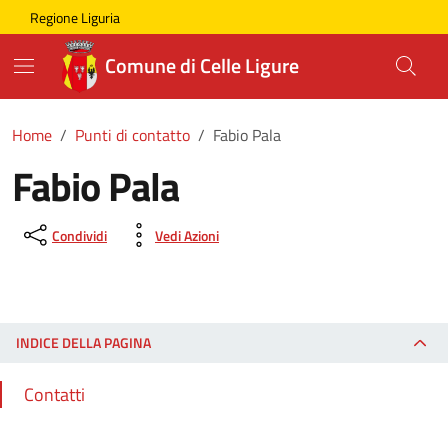
Skip to main content
Comune di Celle Ligure
Regione Liguria
Comune di Celle Ligure
Home
Punti di contatto
Fabio Pala
Fabio Pala
Condividi
Vedi Azioni
INDICE DELLA PAGINA
Contatti