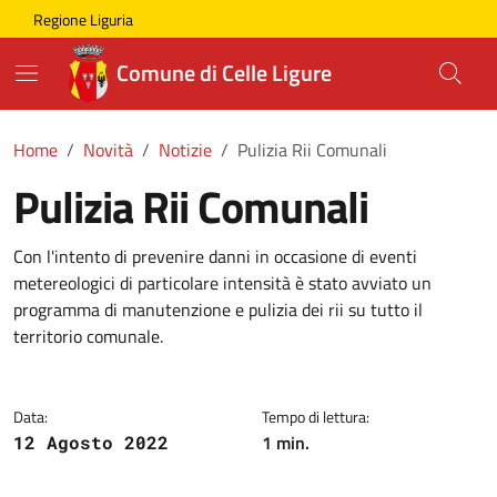
Skip to main content
Comune di Celle Ligure
Regione Liguria
Comune di Celle Ligure
Home
Novità
Notizie
Pulizia Rii Comunali
Pulizia Rii Comunali
Con l'intento di prevenire danni in occasione di eventi
metereologici di particolare intensità è stato avviato un
programma di manutenzione e pulizia dei rii su tutto il
territorio comunale.
Data:
Tempo di lettura:
1 min.
12 Agosto 2022