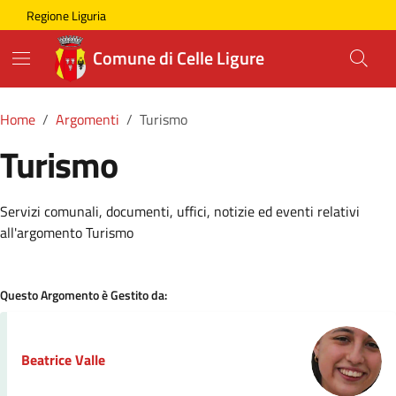
Skip to main content
Comune di Celle Ligure
Regione Liguria
Comune di Celle Ligure
Home
Argomenti
Turismo
Turismo
Dettagli della Notizia
Servizi comunali, documenti, uffici, notizie ed eventi relativi
all'argomento Turismo
Questo Argomento è Gestito da:
Beatrice Valle