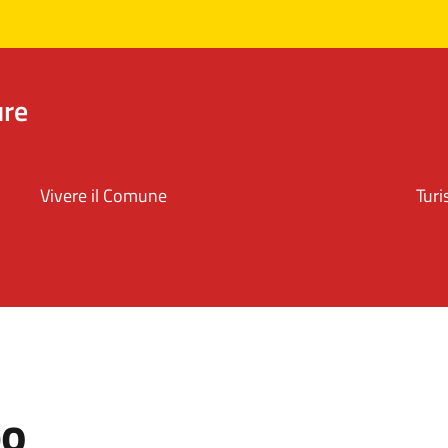
ure
Vivere il Comune
Tur
po