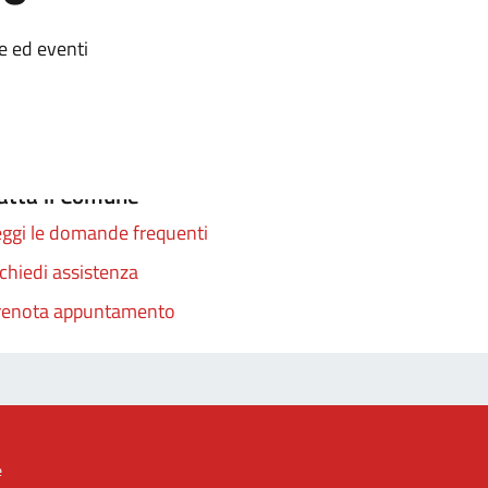
zia
ie ed eventi
atta il Comune
ggi le domande frequenti
chiedi assistenza
renota appuntamento
e