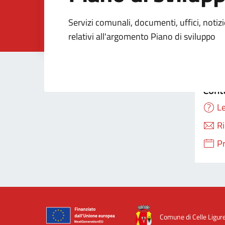
Dettagli della Noti
Servizi comunali, documenti, uffici, notiz
relativi all'argomento Piano di sviluppo
Cont
Le
Ri
P
Comune di Celle Ligur