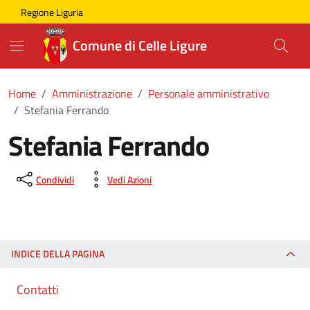
Skip to main content
Comune di Celle Ligure
Regione Liguria
Comune di Celle Ligure
Home
Amministrazione
Personale amministrativo
Stefania Ferrando
Stefania Ferrando
Condividi
Vedi Azioni
INDICE DELLA PAGINA
Contatti