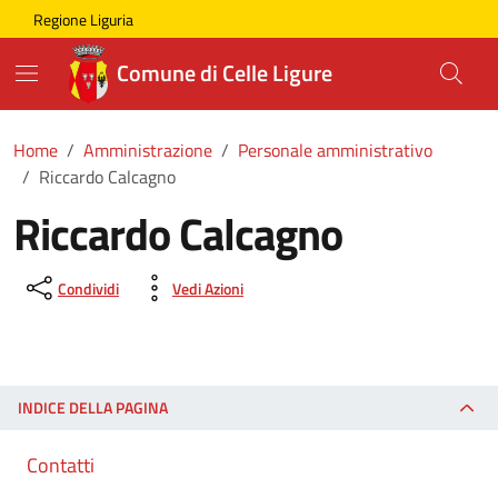
Skip to main content
Comune di Celle Ligure
Regione Liguria
Comune di Celle Ligure
Home
Amministrazione
Personale amministrativo
Riccardo Calcagno
Riccardo Calcagno
Condividi
Vedi Azioni
INDICE DELLA PAGINA
Contatti