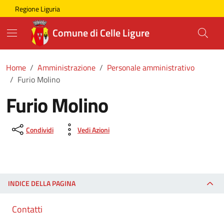
Skip to main content
Comune di Celle Ligure
Regione Liguria
Comune di Celle Ligure
Home
Amministrazione
Personale amministrativo
Furio Molino
Furio Molino
Condividi
Vedi Azioni
INDICE DELLA PAGINA
Contatti