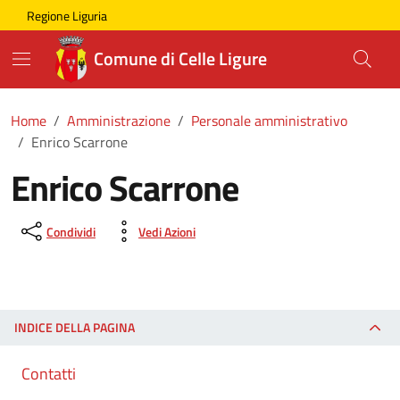
Skip to main content
Comune di Celle Ligure
Regione Liguria
Comune di Celle Ligure
Home
Amministrazione
Personale amministrativo
Enrico Scarrone
Enrico Scarrone
Condividi
Vedi Azioni
INDICE DELLA PAGINA
Contatti