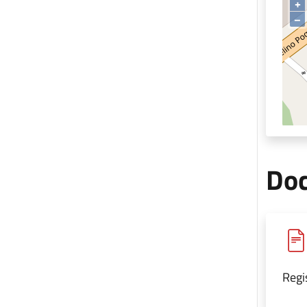
+
–
Doc
Regi