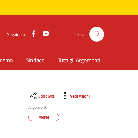
Facebook
YouTube
Seguici su
Cerca
rismo
Sindaco
Tutti gli Argomenti...
Condividi
Vedi Azioni
Argomenti
Morte