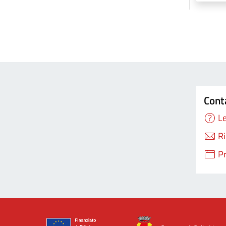
Cont
Le
Ri
P