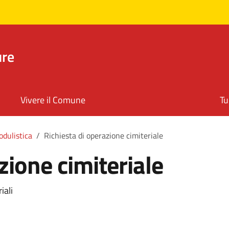
ure
Vivere il Comune
Tu
dulistica
Richiesta di operazione cimiteriale
zione cimiteriale
iali