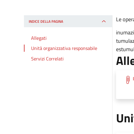
Le opera
INDICE DELLA PAGINA
inumaz
Allegati
tumulazi
Unità organizzativa responsabile
estumu
All
Servizi Correlati
Uni