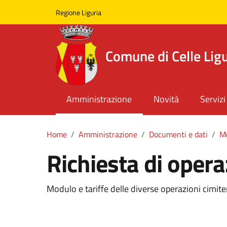
Skip to main content
Comune di Celle Ligure
Regione Liguria
Comune di Celle Lig
Amministrazione
Novità
Servizi
Home
Amministrazione
Documenti e dati
Mo
Richiesta di opera
Modulo e tariffe delle diverse operazioni cimiter