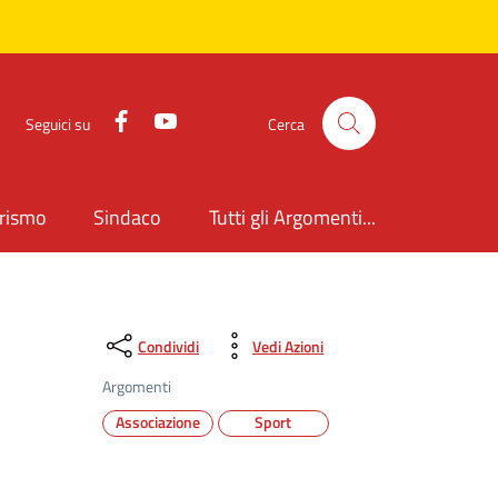
Facebook
YouTube
Seguici su
Cerca
rismo
Sindaco
Tutti gli Argomenti...
Condividi
Vedi Azioni
Argomenti
Associazione
Sport