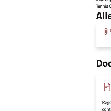
Tennis 
All
Doc
Rego
cont