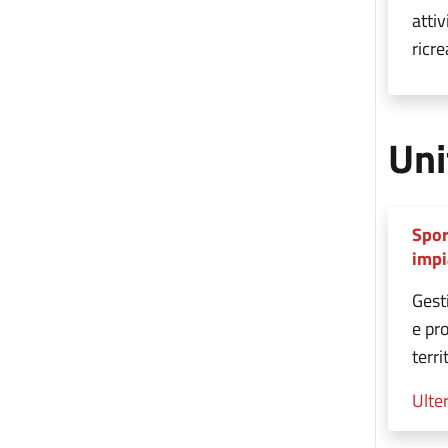
attiv
ricre
Uni
Spor
impi
Gesti
e pr
terri
Ulter