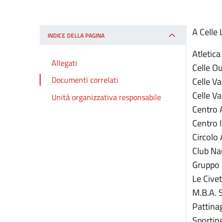
A Celle 
INDICE DELLA PAGINA
Atletic
Allegati
Celle O
Documenti correlati
Celle V
Celle Va
Unità organizzativa responsabile
Centro A
Centro 
Circolo 
Club Na
Gruppo B
Le Civet
M.B.A. 
Pattinag
Sporting