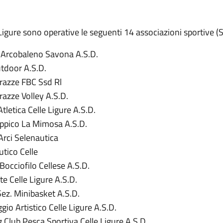
Ligure sono operative le seguenti 14 associazioni sportive (S
a Arcobaleno Savona A.S.D.
utdoor A.S.D.
arazze FBC Ssd Rl
razze Volley A.S.D.
tletica Celle Ligure A.S.D.
Ippico La Mimosa A.S.D.
Arci Selenautica
utico Celle
occiofilo Cellese A.S.D.
te Celle Ligure A.S.D.
Sez. Minibasket A.S.D.
gio Artistico Celle Ligure A.S.D.
 Club Pesca Sportiva Celle Ligure A.S.D.