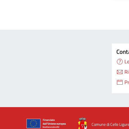
Cont
Le
Ri
P
Comune di Celle Ligur