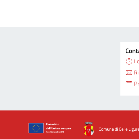
Cont
Le
Ri
P
Comune di Celle Ligur