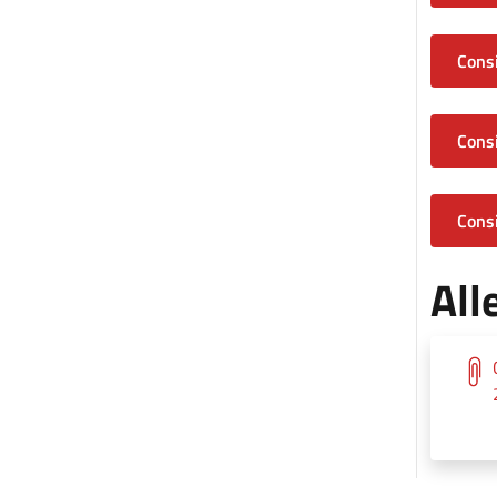
Consi
Consi
Consi
All