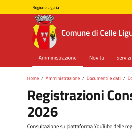
Skip to main content
Comune di Celle Ligure
Regione Liguria
Comune di Celle Lig
Amministrazione
Novità
Servizi
Home
Amministrazione
Documenti e dati
Do
Registrazioni Con
2026
Consultazione su piattaforma YouTube delle reg