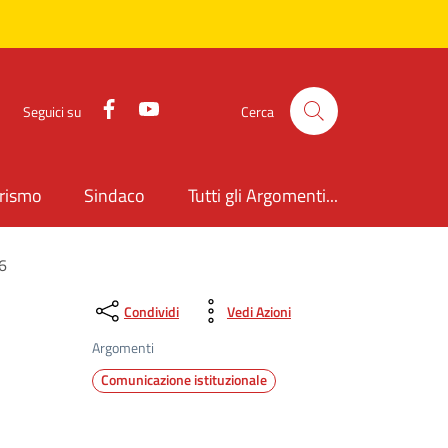
Facebook
YouTube
Seguici su
Cerca
rismo
Sindaco
Tutti gli Argomenti...
6
Condividi
Vedi Azioni
Argomenti
Comunicazione istituzionale