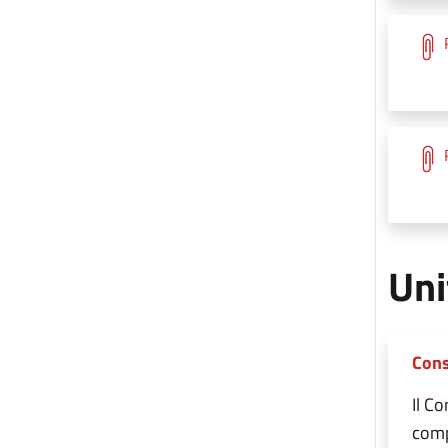
Uni
Cons
Il C
comp