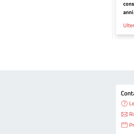
cons
anni
Ulter
Cont
Le
Ri
P