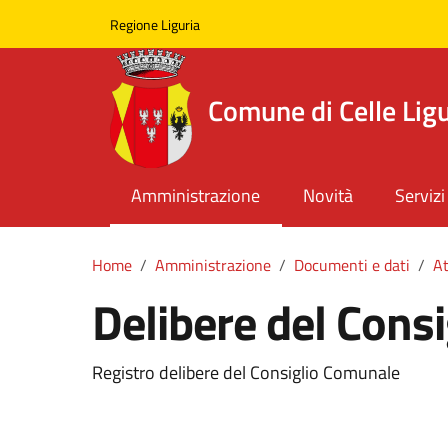
Skip to main content
Comune di Celle Ligure
Regione Liguria
Comune di Celle Lig
Amministrazione
Novità
Servizi
Home
Amministrazione
Documenti e dati
At
Delibere del Consi
Registro delibere del Consiglio Comunale